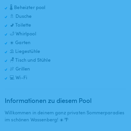
🌡️ Beheizter pool
🚿 Dusche
🚽 Toilette
🛁 Whirlpool
☀️ Garten
⛱️ Liegestühle
🪑 Tisch und Stühle
🍖 Grillen
💻 Wi-Fi
Informationen zu diesem Pool
Willkommen in deinem ganz privaten Sommerparadies
im schönen Wassenberg! ☀️🌴