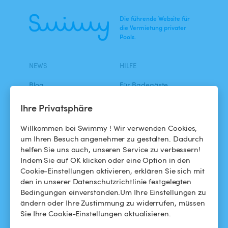
Die führende Website für
die Vermietung privater
Pools.
NEWS
HILFE
Blog
Für Badegäste
Swimmy in den Medien
Für Gastgeber
Ihre Privatsphäre
Das Swimmy-Abenteuer
Meinen Pool vermieten
Willkommen bei Swimmy ! Wir verwenden Cookies,
um Ihren Besuch angenehmer zu gestalten. Dadurch
So funktioniert's
helfen Sie uns auch, unseren Service zu verbessern!
Indem Sie auf OK klicken oder eine Option in den
Cookie-Einstellungen aktivieren, erklären Sie sich mit
HILFE
FOLGEN SIE UNS
den in unserer Datenschutzrichtlinie festgelegten
Bedingungen einverstanden.Um Ihre Einstellungen zu
Helpdesk
Facebook
ändern oder Ihre Zustimmung zu widerrufen, müssen
Sie Ihre Cookie-Einstellungen aktualisieren.
Allgemeine
Instagram
Geschäftsbedingungen