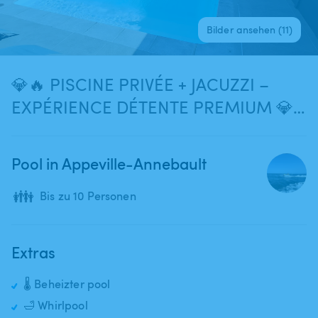
Bilder ansehen (11)
💎🔥 PISCINE PRIVÉE + JACUZZI –
EXPÉRIENCE DÉTENTE PREMIUM 💎
🔥
Pool in Appeville-Annebault
👪
Bis zu 10 Personen
Extras
🌡️ Beheizter pool
🛁 Whirlpool