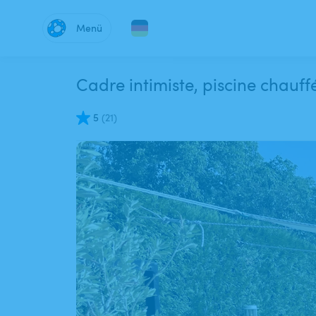
Menü
Cadre intimiste, piscine chauff
5
(
21
)