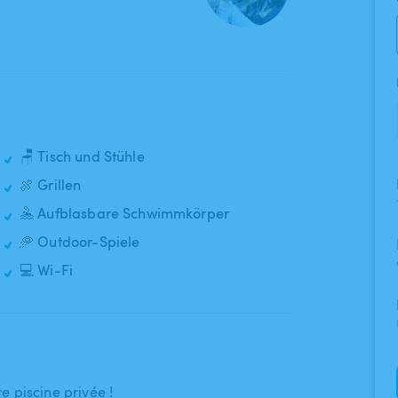
🪑 Tisch und Stühle
🍖 Grillen
🤽 Aufblasbare Schwimmkörper
🥏 Outdoor-Spiele
💻 Wi-Fi
e piscine privée !