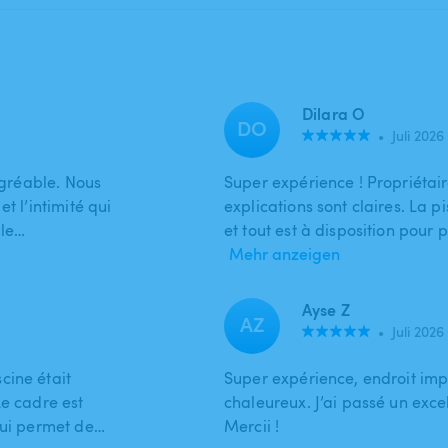
Dilara O
DO
•
Juli 2026
agréable. Nous
Super expérience ! Propriétaire
t l’intimité qui
explications sont claires. La p
 le…
et tout est à disposition pour 
Mehr anzeigen
Ayse Z
AZ
•
Juli 2026
cine était
Super expérience, endroit imp
Le cadre est
chaleureux. J’ai passé un exc
qui permet de…
Mercii !