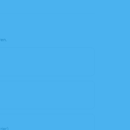
ten.
rier)