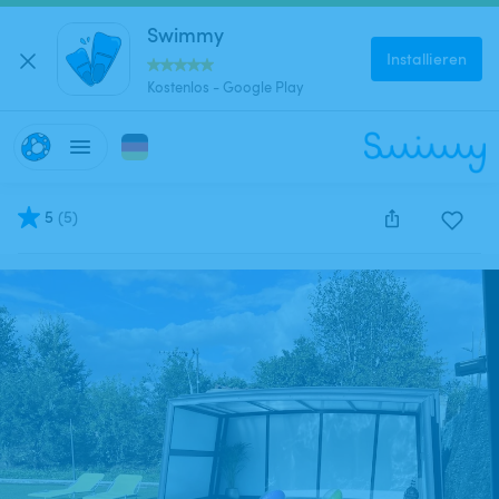
Swimmy
Installieren
Kostenlos - Google Play
5
(
5
)
Diese Anzeige wurde leider deaktiviert und kann nich
reserviert werden.