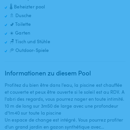
🌡️ Beheizter pool
🚿 Dusche
🚽 Toilette
☀️ Garten
🪑 Tisch und Stühle
🥏 Outdoor-Spiele
Informationen zu diesem Pool
Profitez du bien être dans l'eau​,​ la piscine est chauffée
et couverte et peux être ouverte si le soleil est au RDV. A
l'abri des regards​,​ vous pourrez nager en toute intimité.
10 m de long sur 3m50 de large avec une profondeur
d'1m40 sur toute la piscine
Un espace de change est intégré. Vous pourrez profiter
d'un grand jardin en gazon synthétique avec…