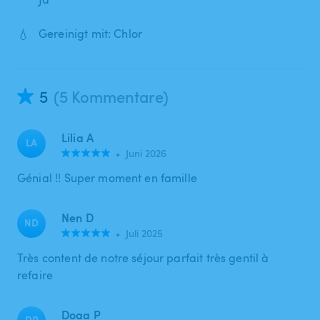
💧
Gereinigt mit: Chlor
5
(5 Kommentare)
Lilia A
LA
•
Juni 2026
Génial !! Super moment en famille
Nen D
ND
•
Juli 2025
Très content de notre séjour parfait très gentil à
refaire
Doaa P
DP