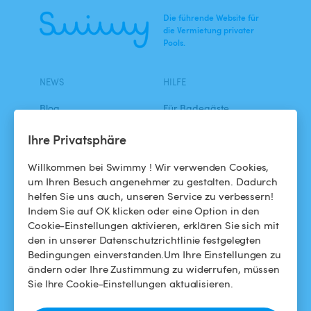
Die führende Website für
die Vermietung privater
Pools.
NEWS
HILFE
Blog
Für Badegäste
Swimmy in den Medien
Für Gastgeber
Ihre Privatsphäre
Das Swimmy-Abenteuer
Meinen Pool vermieten
Willkommen bei Swimmy ! Wir verwenden Cookies,
um Ihren Besuch angenehmer zu gestalten. Dadurch
So funktioniert's
helfen Sie uns auch, unseren Service zu verbessern!
Indem Sie auf OK klicken oder eine Option in den
Cookie-Einstellungen aktivieren, erklären Sie sich mit
HILFE
FOLGEN SIE UNS
den in unserer Datenschutzrichtlinie festgelegten
Bedingungen einverstanden.Um Ihre Einstellungen zu
Helpdesk
Facebook
ändern oder Ihre Zustimmung zu widerrufen, müssen
Sie Ihre Cookie-Einstellungen aktualisieren.
Allgemeine
Instagram
Geschäftsbedingungen