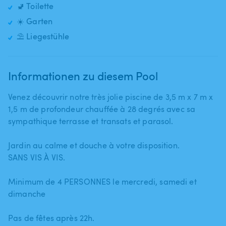
🚽 Toilette
☀️ Garten
⛱️ Liegestühle
Informationen zu diesem Pool
Venez découvrir notre très jolie piscine de 3​,​5 m x 7 m x
1​,​5 m de profondeur chauffée à 28 degrés avec sa
sympathique terrasse et transats et parasol.
Jardin au calme et douche à votre disposition.
SANS VIS À VIS.
Minimum de 4 PERSONNES le mercredi​,​ samedi et
dimanche
Pas de fêtes après 22h.