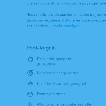
Elle se trouve dans notre jardin paysager ave
Nous mettons à disposition un salon de jardin
disposons également d’une terrasse avec per
et 10 chaises​,​…
Mehr anzeigen
Pool-Regeln
🧒
Für Kinder geeignet
(0 - 12 Jahre)
🚭
Rauchen nicht gestattet
🦓
Nicht für Haustiere geeignet
🎂
Events gestattet
🥂
Alkoholische Getränke gestattet