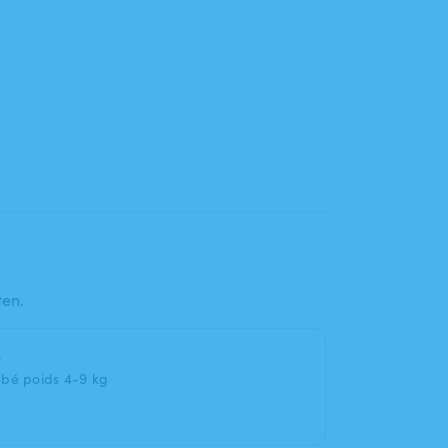
ten.
e
ébé poids 4-9 kg