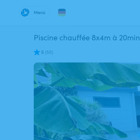
Menü
Piscine chauffée 8x4m à 20min
5
(
50
)