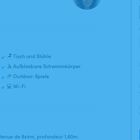
🪑 Tisch und Stühle
🤽 Aufblasbare Schwimmkörper
🥏 Outdoor-Spiele
💻 Wi-Fi
tenue de 8x4m​,​ profondeur 1​,​60m.