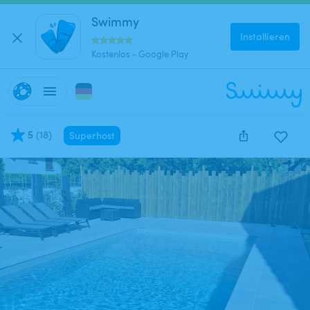
Swimmy
Installieren
Kostenlos - Google Play
5
(
18
)
Superhost