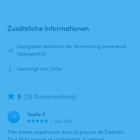
Zusätzliche Informationen
Gastgeber während der Vermietung anwesend:
🤿
Gelegentlich
💧
Gereinigt mit: Chlor
5
(18 Kommentare)
Yaelle S
YS
•
Juni 2026
Très bonne expérience dans la piscine de Damien.
Tout était propre et confortable. A refaire!