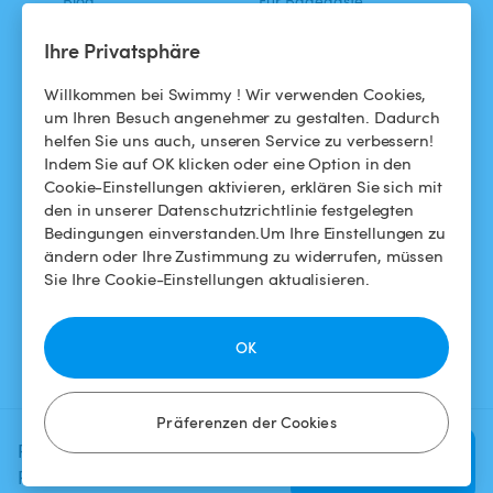
Blog
Für Badegäste
Swimmy in den Medien
Für Gastgeber
Ihre Privatsphäre
Das Swimmy-Abenteuer
Meinen Pool vermieten
Willkommen bei Swimmy ! Wir verwenden Cookies,
um Ihren Besuch angenehmer zu gestalten. Dadurch
So funktioniert's
helfen Sie uns auch, unseren Service zu verbessern!
Indem Sie auf OK klicken oder eine Option in den
Cookie-Einstellungen aktivieren, erklären Sie sich mit
HILFE
FOLGEN SIE UNS
den in unserer Datenschutzrichtlinie festgelegten
Bedingungen einverstanden.Um Ihre Einstellungen zu
Helpdesk
Facebook
ändern oder Ihre Zustimmung zu widerrufen, müssen
Sie Ihre Cookie-Einstellungen aktualisieren.
Allgemeine
Instagram
Geschäftsbedingungen
OK
Datenschutzbestimmungen
Impressums
Präferenzen der Cookies
Planen Sie Ihr nächstes
Verfügbarkeit
prüfen
Poolerlebnis