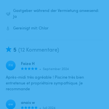
Gastgeber während der Vermietung anwesend:
🤿
Ja
💧
Gereinigt mit: Chlor
5
(12 Kommentare)
Faiza H
FH
•
September 2024
Après-midi très agréable ! Piscine très bien
entretenue et propriétaire sympathique. Je
recommande
anais w
aw
•
Juli 2024