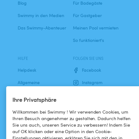
Blog
Für Badegäste
Swimmy in den Medien
Für Gastgeber
Das Swimmy-Abenteuer
Meinen Pool vermieten
So funktioniert's
HILFE
FOLGEN SIE UNS
Helpdesk
Facebook
Allgemeine
Instagram
Geschäftsbedingungen
Ihre Privatsphäre
Datenschutzbestimmungen
Willkommen bei Swimmy ! Wir verwenden Cookies, um
Impressums
Ihren Besuch angenehmer zu gestalten. Dadurch helfen
Sie uns auch, unseren Service zu verbessern! Indem Sie
auf OK klicken oder eine Option in den Cookie-
Einstellungen aktivieren, erklären Sie sich mit den in