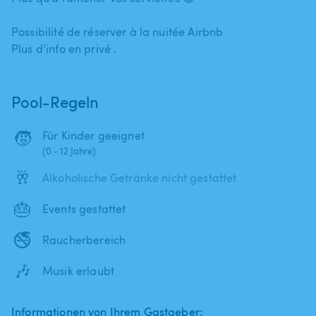
Possibilité de réserver à la nuitée Airbnb
Plus d’info en privé .
Pool-Regeln
🧒
Für Kinder geeignet
(0 - 12 Jahre)
🥂
Alkoholische Getränke nicht gestattet
🎂
Events gestattet
🚭
Raucherbereich
🎶
Musik erlaubt
Informationen von Ihrem Gastgeber: