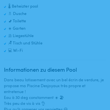
🌡️ Beheizter pool
🚿 Dusche
🚽 Toilette
☀️ Garten
⛱️ Liegestühle
🪑 Tisch und Stühle
💻 Wi-Fi
Informationen zu diesem Pool
Dans beau lotissement avec un bel écrin de verdure​,​ je
propose ma Piscine Desjoyaux très propre et
entretenue !
Eau à 30 deg constamment ☀️ 🏖️
Très peu de vis à vis 👌
Plus qu’à ramener vos serviettes 😃