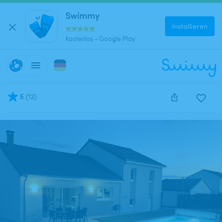
Swimmy
Installieren
Kostenlos - Google Play
5
(
12
)
Diese Anzeige wurde leider deaktiviert und kann nich
reserviert werden.