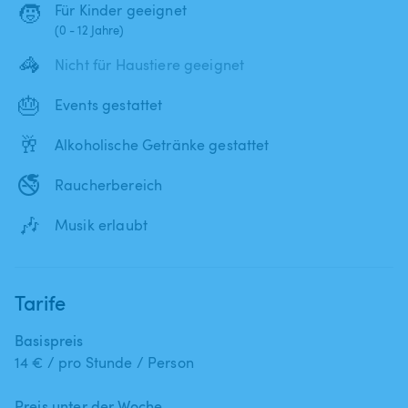
🧒
Für Kinder geeignet
(0 - 12 Jahre)
🦓
Nicht für Haustiere geeignet
🎂
Events gestattet
🥂
Alkoholische Getränke gestattet
🚭
Raucherbereich
🎶
Musik erlaubt
Tarife
Basispreis
14 € / pro Stunde / Person
Preis unter der Woche