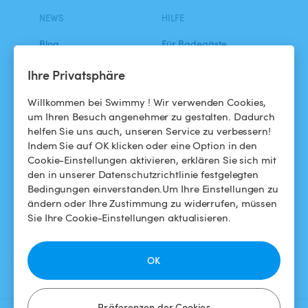
NEWS
HILFE
Blog
Für Badegäste
Swimmy in den Medien
Für Gastgeber
Ihre Privatsphäre
Das Swimmy-Abenteuer
Meinen Pool vermieten
Willkommen bei Swimmy ! Wir verwenden Cookies,
um Ihren Besuch angenehmer zu gestalten. Dadurch
So funktioniert's
helfen Sie uns auch, unseren Service zu verbessern!
Indem Sie auf OK klicken oder eine Option in den
Cookie-Einstellungen aktivieren, erklären Sie sich mit
HILFE
FOLGEN SIE UNS
den in unserer Datenschutzrichtlinie festgelegten
Bedingungen einverstanden.Um Ihre Einstellungen zu
Helpdesk
Facebook
ändern oder Ihre Zustimmung zu widerrufen, müssen
Sie Ihre Cookie-Einstellungen aktualisieren.
Allgemeine
Instagram
Geschäftsbedingungen
OK
Datenschutzbestimmungen
Impressums
Präferenzen der Cookies