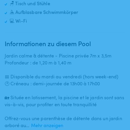
🪑 Tisch und Stühle
🤽 Aufblasbare Schwimmkörper
💻 Wi-Fi
Informationen zu diesem Pool
Jardin calme & détente - Piscine privée 7m x 3​,​5m
Profondeur : de 1​,​20 m à 1​,​40 m
📅 Disponible du mardi au vendredi (hors week-end)
🕐 Créneau : demi-journée de 13h00 à 17h00
🏡 Située en lotissement​,​ la piscine et le jardin sont sans
vis-à-vis​,​ pour profiter en toute tranquillité
Offrez-vous une parenthèse de détente dans un jardin
arboré au…
Mehr anzeigen