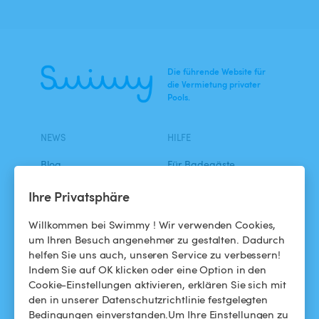
Die führende Website für
die Vermietung privater
Pools.
NEWS
HILFE
Blog
Für Badegäste
Swimmy in den Medien
Für Gastgeber
Ihre Privatsphäre
Das Swimmy-Abenteuer
Meinen Pool vermieten
Willkommen bei Swimmy ! Wir verwenden Cookies,
um Ihren Besuch angenehmer zu gestalten. Dadurch
So funktioniert's
helfen Sie uns auch, unseren Service zu verbessern!
Indem Sie auf OK klicken oder eine Option in den
Cookie-Einstellungen aktivieren, erklären Sie sich mit
HILFE
FOLGEN SIE UNS
den in unserer Datenschutzrichtlinie festgelegten
Bedingungen einverstanden.Um Ihre Einstellungen zu
Helpdesk
Facebook