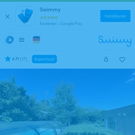
Swimmy
Installieren
Kostenlos - Google Play
4.71
(
17
)
Superhost