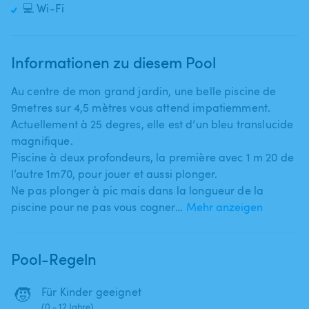
💻 Wi-Fi
Informationen zu diesem Pool
Au centre de mon grand jardin​,​ une belle piscine de
9metres sur 4​,​5 mètres vous attend impatiemment.
Actuellement à 25 degres​,​ elle est d’un bleu translucide
magnifique.
Piscine à deux profondeurs​,​ la première avec 1 m 20 de
l’autre 1m70​,​ pour jouer et aussi plonger.
Ne pas plonger à pic mais dans la longueur de la
piscine pour ne pas vous cogner…
Mehr anzeigen
Pool-Regeln
🧒
Für Kinder geeignet
(0 - 12 Jahre)