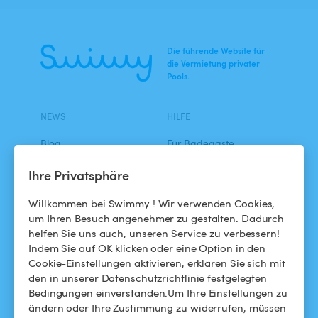
Die führende Website für
die Vermietung privater
Pools.
NEWS
HILFE
Blog
Für Badegäste
Swimmy in den Medien
Für Gastgeber
Ihre Privatsphäre
Das Swimmy-Abenteuer
Meinen Pool vermieten
Willkommen bei Swimmy ! Wir verwenden Cookies,
um Ihren Besuch angenehmer zu gestalten. Dadurch
So funktioniert's
helfen Sie uns auch, unseren Service zu verbessern!
Indem Sie auf OK klicken oder eine Option in den
Cookie-Einstellungen aktivieren, erklären Sie sich mit
HILFE
FOLGEN SIE UNS
den in unserer Datenschutzrichtlinie festgelegten
Bedingungen einverstanden.Um Ihre Einstellungen zu
Helpdesk
Facebook
ändern oder Ihre Zustimmung zu widerrufen, müssen