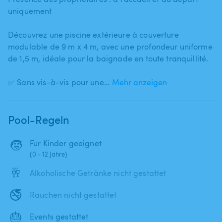
uniquement
Découvrez une piscine extérieure à couverture
modulable de 9 m x 4 m​,​ avec une profondeur uniforme
de 1​,​5 m​,​ idéale pour la baignade en toute tranquillité.
✅ Sans vis-à-vis pour une…
Mehr anzeigen
Pool-Regeln
🧒
Für Kinder geeignet
(0 - 12 Jahre)
🥂
Alkoholische Getränke nicht gestattet
🚭
Rauchen nicht gestattet
🎂
Events gestattet