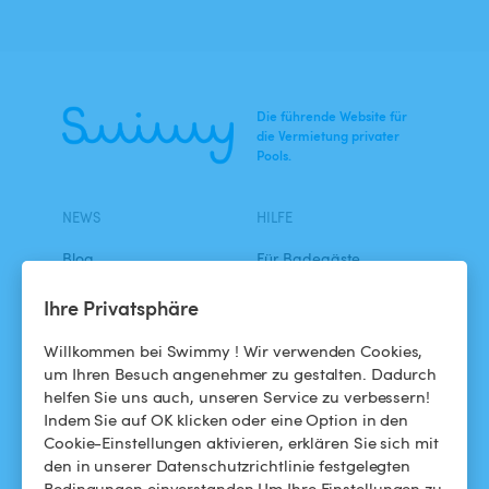
Die führende Website für
die Vermietung privater
Pools.
NEWS
HILFE
Blog
Für Badegäste
Swimmy in den Medien
Für Gastgeber
Ihre Privatsphäre
Das Swimmy-Abenteuer
Meinen Pool vermieten
Willkommen bei Swimmy ! Wir verwenden Cookies,
um Ihren Besuch angenehmer zu gestalten. Dadurch
So funktioniert's
helfen Sie uns auch, unseren Service zu verbessern!
Indem Sie auf OK klicken oder eine Option in den
Cookie-Einstellungen aktivieren, erklären Sie sich mit
HILFE
FOLGEN SIE UNS
den in unserer Datenschutzrichtlinie festgelegten
Bedingungen einverstanden.Um Ihre Einstellungen zu