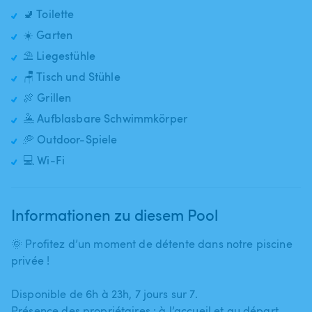
🚽 Toilette
☀️ Garten
⛱️ Liegestühle
🪑 Tisch und Stühle
🍖 Grillen
🤽 Aufblasbare Schwimmkörper
🥏 Outdoor-Spiele
💻 Wi-Fi
Informationen zu diesem Pool
🌞 Profitez d’un moment de détente dans notre piscine
privée !
Disponible de 6h à 23h​,​ 7 jours sur 7.
Présence des propriétaires : à l’accueil et au départ