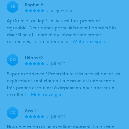
Sophie B
SB
•
August 2026
Après midi au top ! Le lieu est très propre et
agréable. Nous avons particulièrement apprécié la
discrétion et l’intimité qui étaient totalement
respectées, ce qui a rendu le…
Mehr anzeigen
Dilara O
DO
•
Juli 2026
Super expérience ! Propriétaire très accueillant et les
explications sont claires. La piscine est impeccable,
très propre et tout est à disposition pour passer un
excellent…
Mehr anzeigen
Aya C
AC
•
Juli 2026
Nous avons passé un excellent moment. La piscine