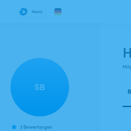
Menü
H
Mitg
SB
B
3 Bewertungen