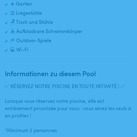
☀️ Garten
⛱️ Liegestühle
🪑 Tisch und Stühle
🤽 Aufblasbare Schwimmkörper
🥏 Outdoor-Spiele
💻 Wi-Fi
Informationen zu diesem Pool
✅ RÉSERVEZ NOTRE PISCINE EN TOUTE INTIMITÉ ! ✅
Lorsque vous réservez notre piscine​,​ elle est
entièrement privatisée pour vous : vous serez les seuls à
en profiter !
*Minimum 2 personnes