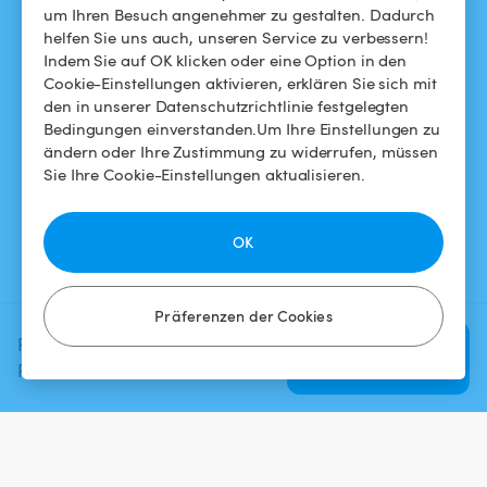
um Ihren Besuch angenehmer zu gestalten. Dadurch
So funktioniert's
helfen Sie uns auch, unseren Service zu verbessern!
Indem Sie auf OK klicken oder eine Option in den
Cookie-Einstellungen aktivieren, erklären Sie sich mit
HILFE
FOLGEN SIE UNS
den in unserer Datenschutzrichtlinie festgelegten
Bedingungen einverstanden.Um Ihre Einstellungen zu
Helpdesk
Facebook
ändern oder Ihre Zustimmung zu widerrufen, müssen
Sie Ihre Cookie-Einstellungen aktualisieren.
Allgemeine
Instagram
Geschäftsbedingungen
OK
Datenschutzbestimmungen
Impressums
Präferenzen der Cookies
Planen Sie Ihr nächstes
Verfügbarkeit
prüfen
Poolerlebnis