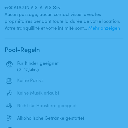
👀❌ AUCUN VIS-À-VIS ❌👀
Aucun passage​,​ aucun contact visuel avec les
propriétaires pendant toute la durée de votre location.
Votre tranquillité et votre intimité sont…
Mehr anzeigen
Pool-Regeln
🧒
Für Kinder geeignet
(0 - 12 Jahre)
🎂
Keine Partys
🎶
Keine Musik erlaubt
🦓
Nicht für Haustiere geeignet
🥂
Alkoholische Getränke gestattet