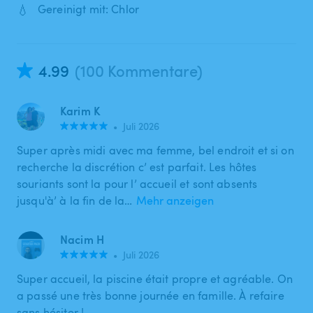
💧
Gereinigt mit: Chlor
4.99
(100 Kommentare)
Karim K
•
Juli 2026
Super après midi avec ma femme, bel endroit et si on
recherche la discrétion c’ est parfait. Les hôtes
souriants sont la pour l’ accueil et sont absents
jusqu'à’ à la fin de la…
Mehr anzeigen
Nacim H
•
Juli 2026
Super accueil, la piscine était propre et agréable. On
a passé une très bonne journée en famille. À refaire
sans hésiter !