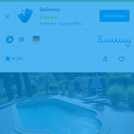
Swimmy
Installieren
Kostenlos - Google Play
5
(
24
)
Diese Anzeige wurde leider deaktiviert und kann nich
reserviert werden.