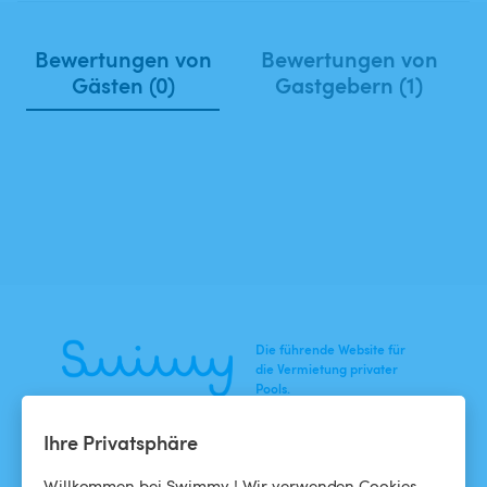
Bewertungen von
Bewertungen von
Gästen (0)
Gastgebern (1)
Die führende Website für
die Vermietung privater
Pools.
Ihre Privatsphäre
NEWS
HILFE
Willkommen bei Swimmy ! Wir verwenden Cookies,