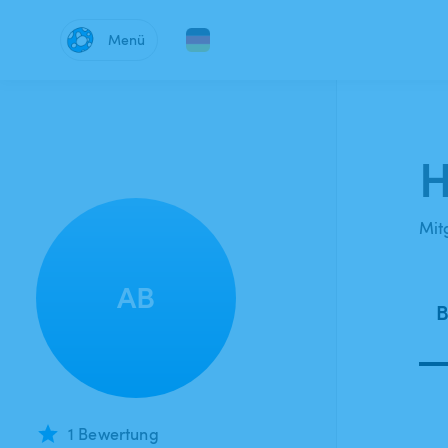
Menü
H
Mitg
AB
B
1 Bewertung