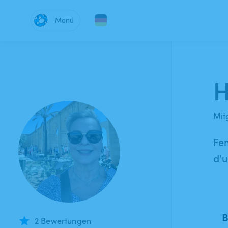
Menü
H
Mitg
Fem
d’u
B
2 Bewertungen