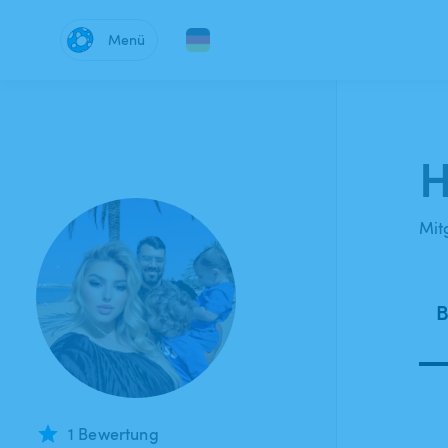
Menü
H
Mitg
B
1 Bewertung