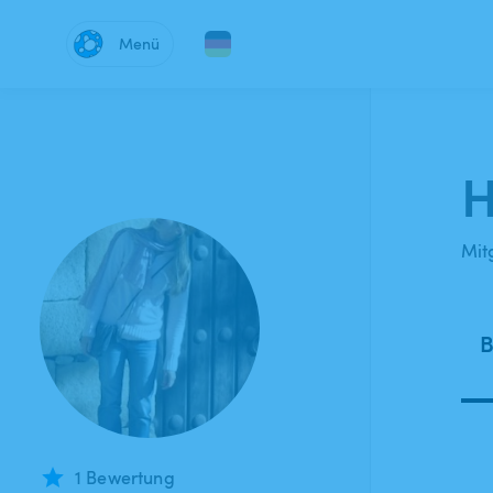
Menü
H
Mitg
B
1 Bewertung