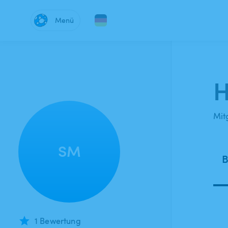
Menü
H
Mitg
SM
B
1 Bewertung