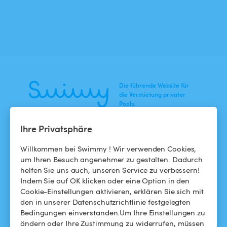
Die führende Website für
die Vermietung privater
Pools.
Ihre Privatsphäre
NEWS
HILFE
Willkommen bei Swimmy ! Wir verwenden Cookies,
Blog
Für Badegäste
um Ihren Besuch angenehmer zu gestalten. Dadurch
helfen Sie uns auch, unseren Service zu verbessern!
Swimmy in den Medien
Für Gastgeber
Indem Sie auf OK klicken oder eine Option in den
Cookie-Einstellungen aktivieren, erklären Sie sich mit
Das Swimmy-Abenteuer
Meinen Pool vermieten
den in unserer Datenschutzrichtlinie festgelegten
Bedingungen einverstanden.Um Ihre Einstellungen zu
So funktioniert's
ändern oder Ihre Zustimmung zu widerrufen, müssen