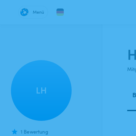
Menü
H
Mitg
LH
B
1 Bewertung