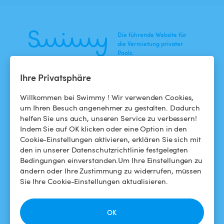
Die führende Website für
die Vermietung privater
Pools.
Ihre Privatsphäre
NEWS
HILFE
Willkommen bei Swimmy ! Wir verwenden Cookies,
Blog
Für Badegäste
um Ihren Besuch angenehmer zu gestalten. Dadurch
helfen Sie uns auch, unseren Service zu verbessern!
Swimmy in den Medien
Für Gastgeber
Indem Sie auf OK klicken oder eine Option in den
Cookie-Einstellungen aktivieren, erklären Sie sich mit
Das Swimmy-Abenteuer
Meinen Pool vermieten
den in unserer Datenschutzrichtlinie festgelegten
Bedingungen einverstanden.Um Ihre Einstellungen zu
So funktioniert's
ändern oder Ihre Zustimmung zu widerrufen, müssen
Sie Ihre Cookie-Einstellungen aktualisieren.
HILFE
FOLGEN SIE UNS
Helpdesk
Facebook
OK