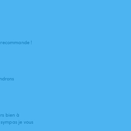
 je recommande !
endrons
urs bien à
s sympas je vous