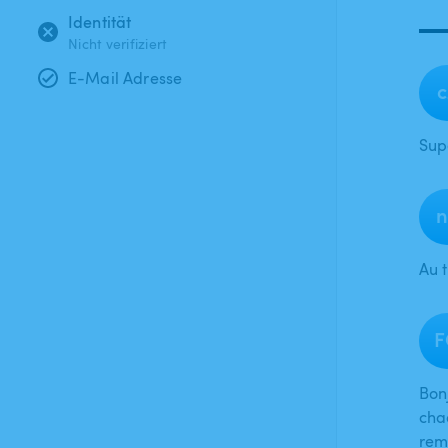
Identität
Nicht verifiziert
E-Mail Adresse
c
Supe
n
Au 
F
Bonj
cha
rem