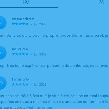
(5)
(0)
cassandra z
z
•
Juli 2022
r ! Sans vis à vis, piscine propre, propriétaire très discret.
nahala e
e
•
Juli 2022
top! Très belle expérience, personne de confiance, nous revi
Fatima G
G
•
Juli 2022
our sa fais déjà 3 fois que je vais à cet piscine ça s’est toujo
que fois on nous a mis très à l’aise c une superbe famille trè
ercie encore…
Mehr anzeigen