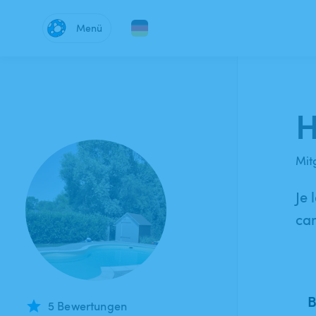
Menü
H
Mitg
Je 
cam
B
5 Bewertungen