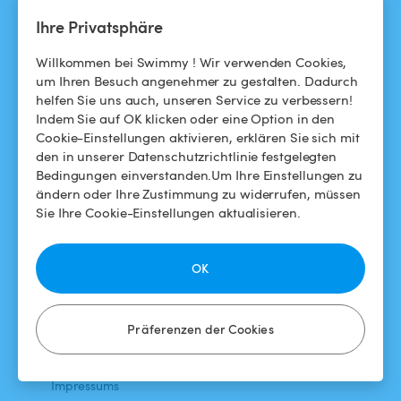
Ihre Privatsphäre
NEWS
HILFE
Willkommen bei Swimmy ! Wir verwenden Cookies,
Blog
Für Badegäste
um Ihren Besuch angenehmer zu gestalten. Dadurch
helfen Sie uns auch, unseren Service zu verbessern!
Swimmy in den Medien
Für Gastgeber
Indem Sie auf OK klicken oder eine Option in den
Cookie-Einstellungen aktivieren, erklären Sie sich mit
Das Swimmy-Abenteuer
Meinen Pool vermieten
den in unserer Datenschutzrichtlinie festgelegten
Bedingungen einverstanden.Um Ihre Einstellungen zu
So funktioniert's
ändern oder Ihre Zustimmung zu widerrufen, müssen
Sie Ihre Cookie-Einstellungen aktualisieren.
HILFE
FOLGEN SIE UNS
Helpdesk
Facebook
OK
Allgemeine
Instagram
Geschäftsbedingungen
Präferenzen der Cookies
Datenschutzbestimmungen
Impressums