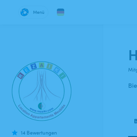
Menü
H
Mitg
Bi
14 Bewertungen