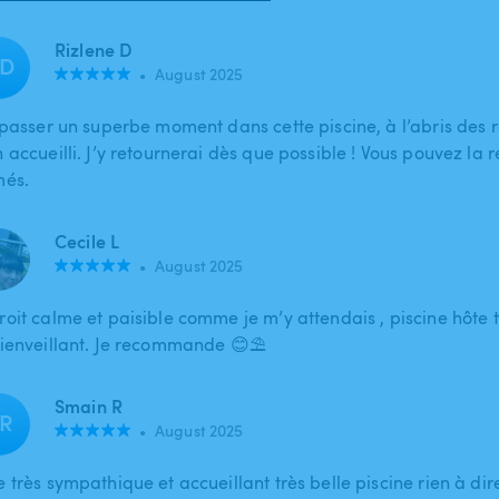
Rizlene D
D
•
August 2025
i passer un superbe moment dans cette piscine, à l’abris des 
 accueilli. J’y retournerai dès que possible ! Vous pouvez la 
més.
Cecile L
•
August 2025
roit calme et paisible comme je m’y attendais , piscine hôte t
bienveillant. Je recommande 😊⛱️
Smain R
R
•
August 2025
e très sympathique et accueillant très belle piscine rien à di