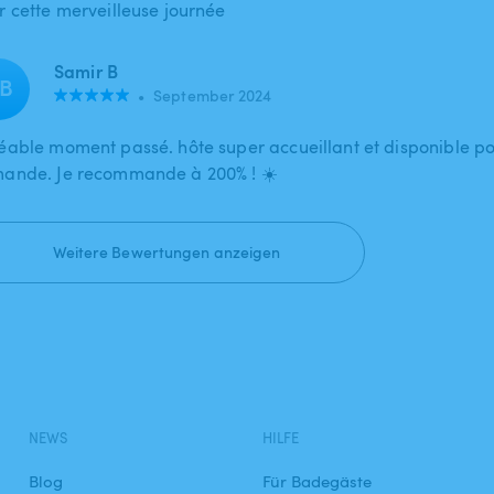
r cette merveilleuse journée
Samir B
B
•
September 2024
éable moment passé. hôte super accueillant et disponible po
ande. Je recommande à 200% ! ☀️
Weitere Bewertungen anzeigen
NEWS
HILFE
Blog
Für Badegäste