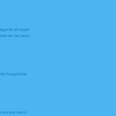
regards et super
réserver les yeux
rès hospitalier
re encore merci