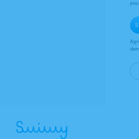
pou
S
Agr
dem