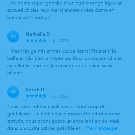
Une dame super gentille et un cadre magnifique un
accueil chaleureux merci encore chère dame et
bonne continuation
Nathalie D
ND
•
Juli 2026
Hôtes très gentils et très accueillants! Piscine très
belle et très bien entretenue. Nous avons passé une
excellente journée. Je recommande le lieu sans
hésiter!
Sarah D
SD
•
Juli 2026
Nous avons été accueillis avec beaucoup de
gentillesse. Un café nous a même été offert à notre
arrivée, nous avons passé un excellent après-midi
dans un cadre calme, paisible et…
Mehr anzeigen