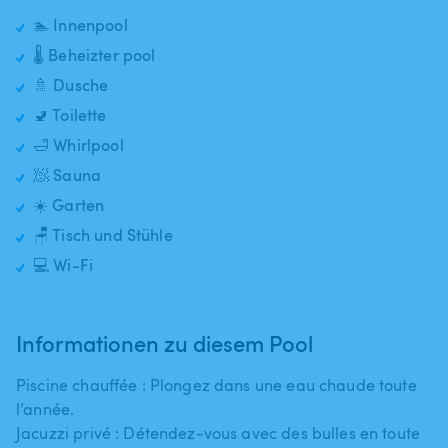
🏊 Innenpool
🌡️ Beheizter pool
🚿 Dusche
🚽 Toilette
🛁 Whirlpool
🧖 Sauna
☀️ Garten
🪑 Tisch und Stühle
💻 Wi-Fi
Informationen zu diesem Pool
Piscine chauffée : Plongez dans une eau chaude toute
l’année.
Jacuzzi privé : Détendez-vous avec des bulles en toute