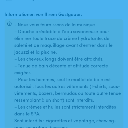
Informationen von Ihrem Gastgeber:
- Nous vous fournissons de la musique
– Douche préalable à l’eau savonneuse pour
éliminer toute trace de crème hydratante, de
saleté et de maquillage avant d’entrer dans le
jacuzzi et la piscine.
– Les cheveux longs doivent être attachés.
– Tenue de bain décente et attitude correcte
exigées.
– Pour les hommes, seul le maillot de bain est
autorisé : tous les autres vêtements (t-shirts, sous-
vêtements, boxers, bermudas ou toute autre tenue
ressemblant à un short) sont interdits.
– Les crèmes et huiles sont strictement interdites
dans le SPA.
Sont interdits : cigarettes et vapotage, chewing-
gum, nourriture, boissons.