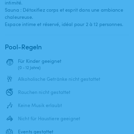
intimité.
Sauna : Détoxifiez corps et esprit dans une ambiance
chaleureuse.
Espace intime et réservé​,​ idéal pour 2 à 12 personnes.
Pool-Regeln
🧒
Für Kinder geeignet
(0 - 12 Jahre)
🥂
Alkoholische Getränke nicht gestattet
🚭
Rauchen nicht gestattet
🎶
Keine Musik erlaubt
🦓
Nicht für Haustiere geeignet
🎂
Events gestattet