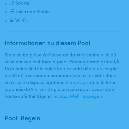
🧖 Sauna
🪑 Tisch und Stühle
💻 Wi-Fi
Informationen zu diesem Pool
Situe en belgique à Mouscron dans le centre ville où
vous pouvez tout faire à pied​,​ Parking fermé gratuit​,​À
15 minutes de Lille notre Spa privatif dédié au couple
de 80 m² avec sauna hammam Jaccuzi privatif dans
votre suite dispose également d un véritable lit futon
japonais de 2 m sur 2 m​,​ d un coin repas avec table
haute café thé frigo et micro…
Mehr anzeigen
Pool-Regeln