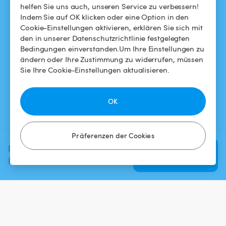
So funktioniert's
helfen Sie uns auch, unseren Service zu verbessern!
Indem Sie auf OK klicken oder eine Option in den
Cookie-Einstellungen aktivieren, erklären Sie sich mit
HILFE
FOLGEN SIE UNS
den in unserer Datenschutzrichtlinie festgelegten
Bedingungen einverstanden.Um Ihre Einstellungen zu
Helpdesk
Facebook
ändern oder Ihre Zustimmung zu widerrufen, müssen
Sie Ihre Cookie-Einstellungen aktualisieren.
Allgemeine
Instagram
Geschäftsbedingungen
OK
Datenschutzbestimmungen
Impressums
Präferenzen der Cookies
Planen Sie Ihr nächstes
Verfügbarkeit
prüfen
Poolerlebnis