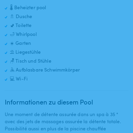
🌡️ Beheizter pool
🚿 Dusche
🚽 Toilette
🛁 Whirlpool
☀️ Garten
⛱️ Liegestühle
🪑 Tisch und Stühle
🤽 Aufblasbare Schwimmkörper
💻 Wi-Fi
Informationen zu diesem Pool
Une moment de détente assurée dans un spa à 35 °
avec des jets de massages assurée la détente totale.
Possibilité aussi en plus de la piscine chauffée