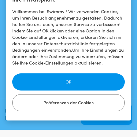
Das Swimmy-Abenteuer
Meinen Pool vermieten
Willkommen bei Swimmy ! Wir verwenden Cookies,
um Ihren Besuch angenehmer zu gestalten. Dadurch
So funktioniert's
helfen Sie uns auch, unseren Service zu verbessern!
Indem Sie auf OK klicken oder eine Option in den
Cookie-Einstellungen aktivieren, erklären Sie sich mit
HILFE
FOLGEN SIE UNS
den in unserer Datenschutzrichtlinie festgelegten
Bedingungen einverstanden.Um Ihre Einstellungen zu
Helpdesk
Facebook
ändern oder Ihre Zustimmung zu widerrufen, müssen
Sie Ihre Cookie-Einstellungen aktualisieren.
Allgemeine
Instagram
Geschäftsbedingungen
OK
Datenschutzbestimmungen
Impressums
Präferenzen der Cookies
Planen Sie Ihr nächstes
Verfügbarkeit
prüfen
Poolerlebnis