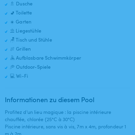
🚿 Dusche
🚽 Toilette
☀️ Garten
⛱️ Liegestühle
🪑 Tisch und Stühle
🍖 Grillen
🤽 Aufblasbare Schwimmkörper
🥏 Outdoor-Spiele
💻 Wi-Fi
Informationen zu diesem Pool
Profitez d'un lieu magique : la piscine intérieure
chauffée​,​ chlorée (25°C à 30°C)
Piscine intérieure​,​ sans vis à vis​,​ 7m x 4m​​,​​ profondeur 1​
m à 2m.