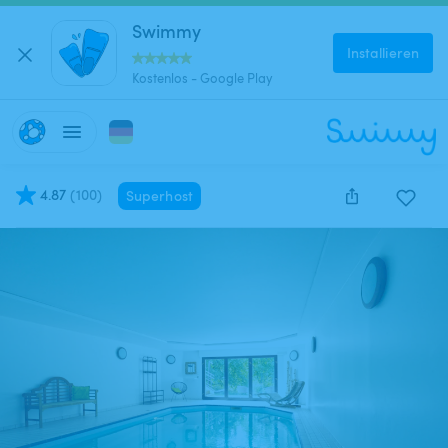
Swimmy
Installieren
Kostenlos - Google Play
4.87
(
100
)
Superhost