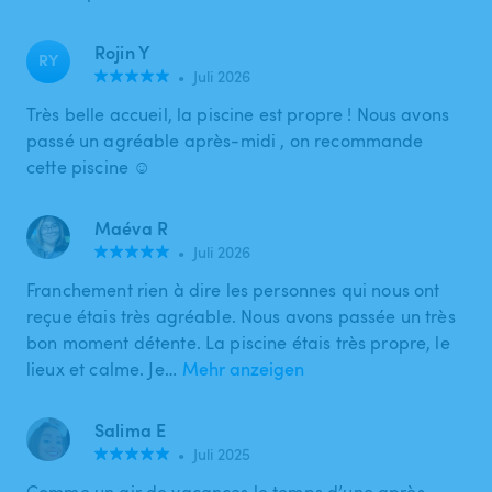
Rojin Y
RY
•
Juli 2026
Très belle accueil, la piscine est propre ! Nous avons
passé un agréable après-midi , on recommande
cette piscine ☺️
Maéva R
•
Juli 2026
Franchement rien à dire les personnes qui nous ont
reçue étais très agréable. Nous avons passée un très
bon moment détente. La piscine étais très propre, le
lieux et calme. Je…
Mehr anzeigen
Salima E
•
Juli 2025
Comme un air de vacances le temps d’une après-