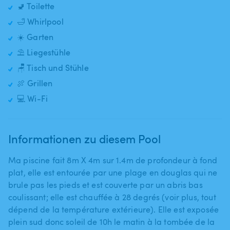
🚽 Toilette
🛁 Whirlpool
☀️ Garten
⛱️ Liegestühle
🪑 Tisch und Stühle
🍖 Grillen
💻 Wi-Fi
Informationen zu diesem Pool
Ma piscine fait 8m X 4m sur 1.4m de profondeur à fond
plat​,​ elle est entourée par une plage en douglas qui ne
brule pas les pieds et est couverte par un abris bas
coulissant; elle est chauffée à 28 degrés (voir plus​,​ tout
dépend de la température extérieure). Elle est exposée
plein sud donc soleil de 10h le matin à la tombée de la