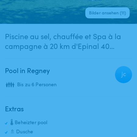
Bilder ansehen (11)
Piscine au sel, chauffée et Spa à la
campagne à 20 km d'Epinal 40
minutes de Nancy
Pool in Regney
jc
👪
Bis zu 6 Personen
Extras
🌡️ Beheizter pool
🚿 Dusche