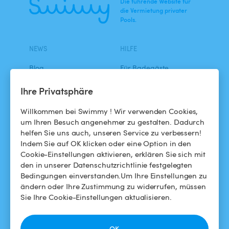
Die führende Website für
die Vermietung privater
Pools.
NEWS
HILFE
Blog
Für Badegäste
Swimmy in den Medien
Für Gastgeber
Ihre Privatsphäre
Das Swimmy-Abenteuer
Meinen Pool vermieten
Willkommen bei Swimmy ! Wir verwenden Cookies,
um Ihren Besuch angenehmer zu gestalten. Dadurch
So funktioniert's
helfen Sie uns auch, unseren Service zu verbessern!
Indem Sie auf OK klicken oder eine Option in den
Cookie-Einstellungen aktivieren, erklären Sie sich mit
HILFE
FOLGEN SIE UNS
den in unserer Datenschutzrichtlinie festgelegten
Bedingungen einverstanden.Um Ihre Einstellungen zu
Helpdesk
Facebook
ändern oder Ihre Zustimmung zu widerrufen, müssen
Sie Ihre Cookie-Einstellungen aktualisieren.
Allgemeine
Instagram
Geschäftsbedingungen
OK