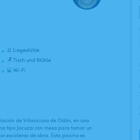
⛱️ Liegestühle
🪑 Tisch und Stühle
💻 Wi-Fi
lación de Villaviciosa de Odón​,​ en una
ona tipo Jacuzzi con mesa para tomar un
por escaleras de obra. Esta piscina es