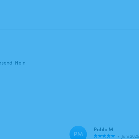
send: Nein
Pablo M
PM
•
Juni 202