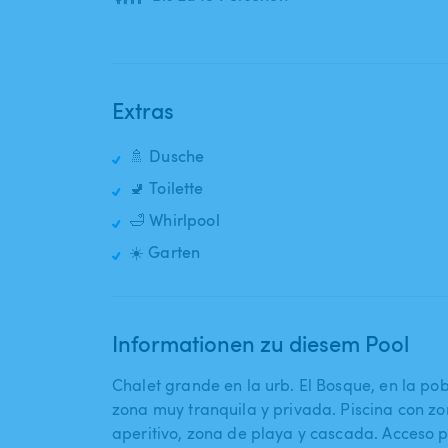
Extras
🚿 Dusche
🚽 Toilette
🛁 Whirlpool
☀️ Garten
Informationen zu diesem Pool
Chalet grande en la urb. El Bosque​,​ en la pob
zona muy tranquila y privada. Piscina con z
aperitivo​,​ zona de playa y cascada. Acceso 