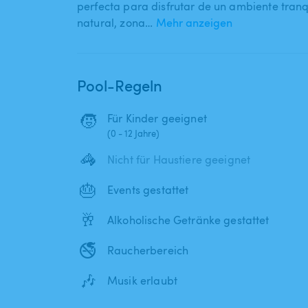
perfecta para disfrutar de un ambiente tranq
natural​,​ zona…
Mehr anzeigen
Pool-Regeln
🧒
Für Kinder geeignet
(0 - 12 Jahre)
🦓
Nicht für Haustiere geeignet
🎂
Events gestattet
🥂
Alkoholische Getränke gestattet
🚭
Raucherbereich
🎶
Musik erlaubt