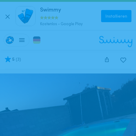
Swimmy
Installieren
Kostenlos - Google Play
5
(
3
)
Diese Anzeige wurde leider deaktiviert und kann nich
reserviert werden.