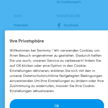
So funktioniert's
HILFE
FOLGEN SIE UNS
Helpdesk
Facebook
Allgemeine
Instagram
Geschäftsbedingungen
Ihre Privatsphäre
Datenschutzbestimmungen
Willkommen bei Swimmy ! Wir verwenden Cookies, um
Ihren Besuch angenehmer zu gestalten. Dadurch helfen
Impressums
Sie uns auch, unseren Service zu verbessern! Indem Sie
auf OK klicken oder eine Option in den Cookie-
Einstellungen aktivieren, erklären Sie sich mit den in
unserer Datenschutzrichtlinie festgelegten Bedingungen
einverstanden.Um Ihre Einstellungen zu ändern oder Ihre
Zustimmung zu widerrufen, müssen Sie Ihre Cookie-
Einstellungen aktualisieren.
OK