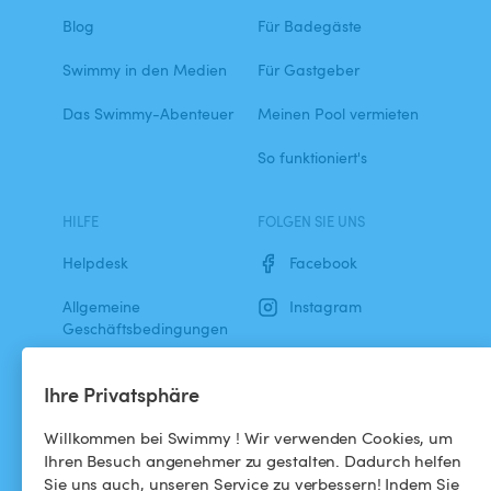
Blog
Für Badegäste
Swimmy in den Medien
Für Gastgeber
Das Swimmy-Abenteuer
Meinen Pool vermieten
So funktioniert's
HILFE
FOLGEN SIE UNS
Helpdesk
Facebook
Allgemeine
Instagram
Geschäftsbedingungen
Datenschutzbestimmungen
Ihre Privatsphäre
Impressums
Willkommen bei Swimmy ! Wir verwenden Cookies, um
Ihren Besuch angenehmer zu gestalten. Dadurch helfen
Sie uns auch, unseren Service zu verbessern! Indem Sie