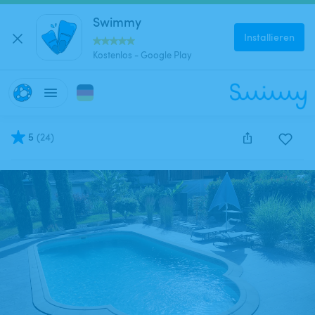
Swimmy
Installieren
Kostenlos - Google Play
5
(
24
)
Diese Anzeige wurde leider deaktiviert und kann nich
reserviert werden.