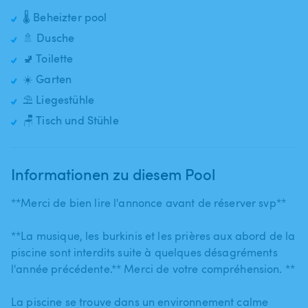
🌡️ Beheizter pool
🚿 Dusche
🚽 Toilette
☀️ Garten
⛱️ Liegestühle
🪑 Tisch und Stühle
Informationen zu diesem Pool
**Merci de bien lire l'annonce avant de réserver svp**
**La musique​,​ les burkinis et les prières aux abord de la
piscine sont interdits suite à quelques désagréments
l'année précédente.** Merci de votre compréhension. **
La piscine se trouve dans un environnement calme