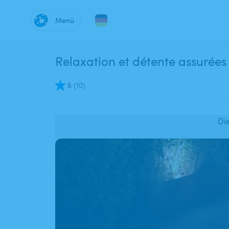
Menü
Relaxation et détente assurées 
5
(
10
)
Di