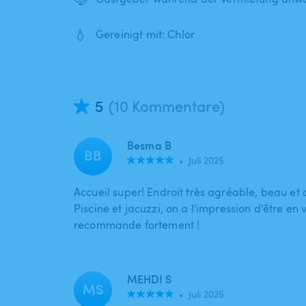
💧
Gereinigt mit: Chlor
5
(10 Kommentare)
Besma B
BB
•
Juli 2025
Accueil super! Endroit très agréable, beau et 
Piscine et jacuzzi, on a l'impression d'être en 
recommande fortement !
MEHDI S
MS
•
Juli 2025