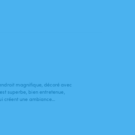
endroit magnifique, décoré avec
est superbe, bien entretenue,
qui créent une ambiance…
5