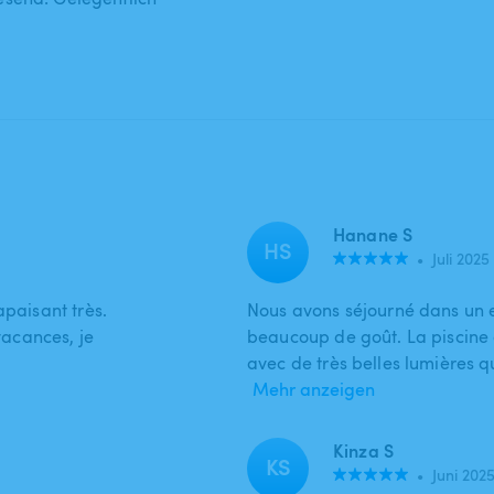
Hanane S
HS
•
Juli 2025
apaisant très.
Nous avons séjourné dans un 
vacances, je
beaucoup de goût. La piscine 
avec de très belles lumières 
Mehr anzeigen
Kinza S
KS
•
Juni 202