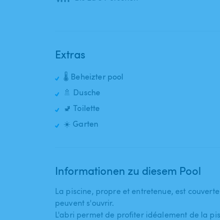
Extras
🌡️ Beheizter pool
🚿 Dusche
🚽 Toilette
☀️ Garten
Informationen zu diesem Pool
La piscine​,​ propre et entretenue​,​ est couver
peuvent s'ouvrir.
L'abri permet de profiter idéalement de la 