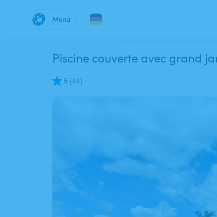
Menü
Piscine couverte avec grand jar
5
(
54
)