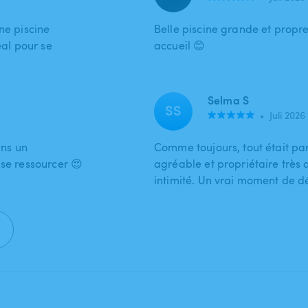
ne piscine
Belle piscine grande et propre
éal pour se
accueil 😊
Selma S
SS
•
Juli 2026
ans un
Comme toujours, tout était par
 se ressourcer 😍
agréable et propriétaire très d
intimité. Un vrai moment de dé