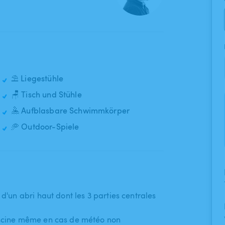
⛱️ Liegestühle
🪑 Tisch und Stühle
🤽 Aufblasbare Schwimmkörper
🥏 Outdoor-Spiele
te d'un abri haut dont les 3 parties centrales
piscine même en cas de météo non