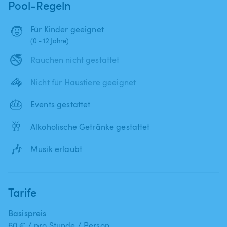
Pool-Regeln
🧒
Für Kinder geeignet
(0 - 12 Jahre)
🚭
Rauchen nicht gestattet
🦓
Nicht für Haustiere geeignet
🎂
Events gestattet
🥂
Alkoholische Getränke gestattet
🎶
Musik erlaubt
Tarife
Basispreis
60 € / pro Stunde / Person