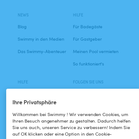
NEWS
HILFE
Blog
Für Badegäste
Swimmy in den Medien
Für Gastgeber
Das Swimmy-Abenteuer
Meinen Pool vermieten
So funktioniert's
HILFE
FOLGEN SIE UNS
Helpdesk
Facebook
Ihre Privatsphäre
Allgemeine
Instagram
Geschäftsbedingungen
Willkommen bei Swimmy ! Wir verwenden Cookies, um
Ihren Besuch angenehmer zu gestalten. Dadurch helfen
Datenschutzbestimmungen
Sie uns auch, unseren Service zu verbessern! Indem Sie
auf OK klicken oder eine Option in den Cookie-
Impressums