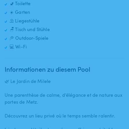
🚽 Toilette
☀️ Garten
⛱️ Liegestühle
🪑 Tisch und Stühle
🥏 Outdoor-Spiele
💻 Wi-Fi
Informationen zu diesem Pool
🌿 Le Jardin de Milele
Une parenthèse de calme​,​ d’élégance et de nature aux
portes de Metz.
Découvrez un lieu privé où le temps semble ralentir.