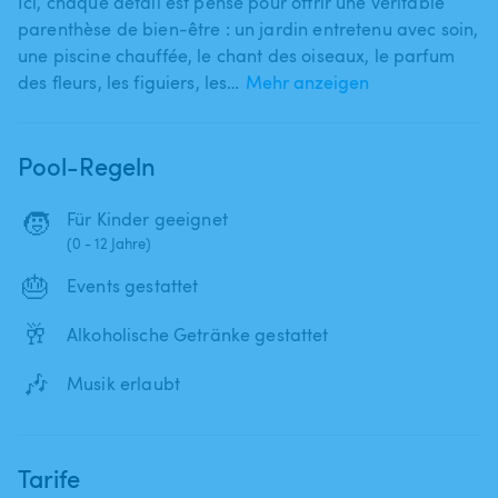
Ici​,​ chaque détail est pensé pour offrir une véritable
parenthèse de bien-être : un jardin entretenu avec soin​,​
une piscine chauffée​,​ le chant des oiseaux​,​ le parfum
des fleurs​,​ les figuiers​,​ les…
Mehr anzeigen
Pool-Regeln
🧒
Für Kinder geeignet
(0 - 12 Jahre)
🎂
Events gestattet
🥂
Alkoholische Getränke gestattet
🎶
Musik erlaubt
Tarife