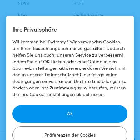
NEWS
HILFE
Blog
Für Badegäste
Swimmy in den Medien
Für Gastgeber
Ihre Privatsphäre
Das Swimmy-Abenteuer
Meinen Pool vermieten
Willkommen bei Swimmy ! Wir verwenden Cookies,
um Ihren Besuch angenehmer zu gestalten. Dadurch
So funktioniert's
helfen Sie uns auch, unseren Service zu verbessern!
Indem Sie auf OK klicken oder eine Option in den
Cookie-Einstellungen aktivieren, erklären Sie sich mit
HILFE
FOLGEN SIE UNS
den in unserer Datenschutzrichtlinie festgelegten
Bedingungen einverstanden.Um Ihre Einstellungen zu
Helpdesk
Facebook
ändern oder Ihre Zustimmung zu widerrufen, müssen
Sie Ihre Cookie-Einstellungen aktualisieren.
Allgemeine
Instagram
Geschäftsbedingungen
OK
Datenschutzbestimmungen
Impressums
Präferenzen der Cookies