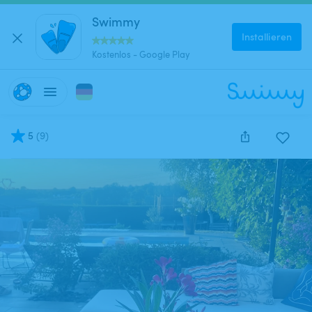
Swimmy
Installieren
Kostenlos - Google Play
5
(
9
)