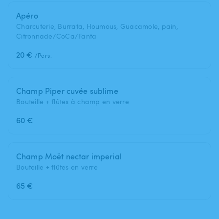
Apéro
Charcuterie, Burrata, Houmous, Guacamole, pain,
Citronnade/CoCa/Fanta
20 €
/Pers.
Champ Piper cuvée sublime
Bouteille + flûtes à champ en verre
60 €
Champ Moët nectar imperial
Bouteille + flûtes en verre
65 €