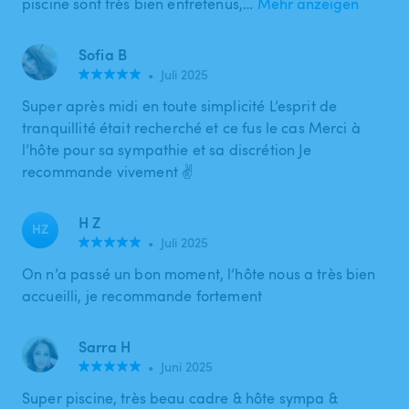
piscine sont très bien entretenus,…
Mehr anzeigen
Sofia B
•
Juli 2025
Super après midi en toute simplicité L’esprit de
tranquillité était recherché et ce fus le cas Merci à
l’hôte pour sa sympathie et sa discrétion Je
recommande vivement ✌️
H Z
HZ
•
Juli 2025
On n’a passé un bon moment, l’hôte nous a très bien
accueilli, je recommande fortement
Sarra H
•
Juni 2025
Super piscine, très beau cadre & hôte sympa &