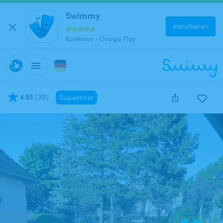
Swimmy
Installieren
Kostenlos - Google Play
4.83
(
30
)
Superhost