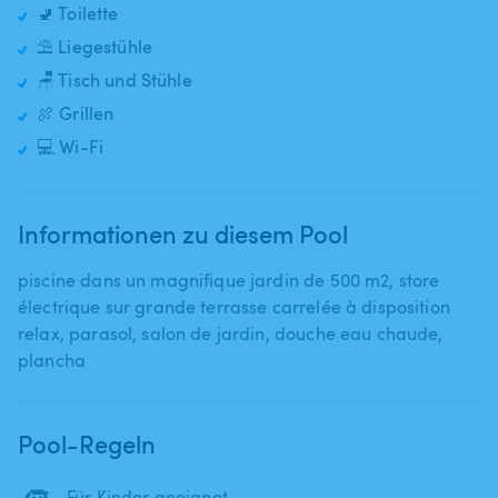
🚽 Toilette
⛱️ Liegestühle
🪑 Tisch und Stühle
🍖 Grillen
💻 Wi-Fi
Informationen zu diesem Pool
piscine dans un magnifique jardin de 500 m2​,​ store
électrique sur grande terrasse carrelée à disposition
relax​,​ parasol​,​ salon de jardin​,​ douche eau chaude​,​
plancha
Pool-Regeln
Für Kinder geeignet