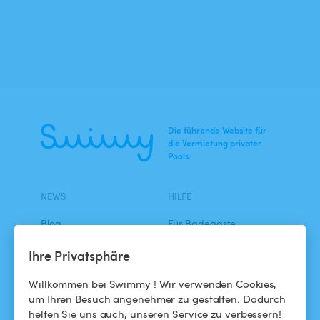
Die führende Website für
die Vermietung privater
Pools.
NEWS
HILFE
Blog
Für Badegäste
Swimmy in den Medien
Für Gastgeber
Ihre Privatsphäre
Das Swimmy-Abenteuer
Meinen Pool vermieten
Willkommen bei Swimmy ! Wir verwenden Cookies,
um Ihren Besuch angenehmer zu gestalten. Dadurch
So funktioniert's
helfen Sie uns auch, unseren Service zu verbessern!