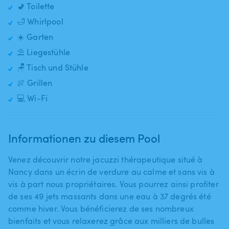
🚽 Toilette
🛁 Whirlpool
☀️ Garten
⛱️ Liegestühle
🪑 Tisch und Stühle
🍖 Grillen
💻 Wi-Fi
Informationen zu diesem Pool
Venez découvrir notre jacuzzi thérapeutique situé à
Nancy dans un écrin de verdure au calme et sans vis à
vis à part nous propriétaires. Vous pourrez ainsi profiter
de ses 49 jets massants dans une eau à 37 degrés été
comme hiver. Vous bénéficierez de ses nombreux
bienfaits et vous relaxerez grâce aux milliers de bulles