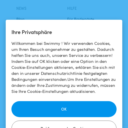
NEWS
HILFE
Blog
Für Badegäste
Swimmy in den Medien
Für Gastgeber
Ihre Privatsphäre
Das Swimmy-Abenteuer
Meinen Pool vermieten
Willkommen bei Swimmy ! Wir verwenden Cookies,
um Ihren Besuch angenehmer zu gestalten. Dadurch
So funktioniert's
helfen Sie uns auch, unseren Service zu verbessern!
Indem Sie auf OK klicken oder eine Option in den
Cookie-Einstellungen aktivieren, erklären Sie sich mit
HILFE
FOLGEN SIE UNS
den in unserer Datenschutzrichtlinie festgelegten
Bedingungen einverstanden.Um Ihre Einstellungen zu
Helpdesk
Facebook
ändern oder Ihre Zustimmung zu widerrufen, müssen
Sie Ihre Cookie-Einstellungen aktualisieren.
Allgemeine
Instagram
Geschäftsbedingungen
OK
Datenschutzbestimmungen
Impressums