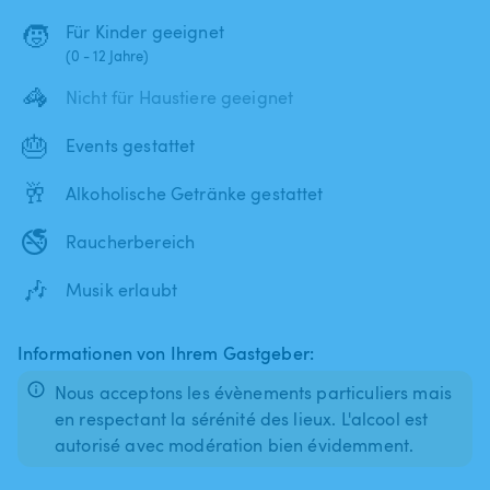
🧒
Für Kinder geeignet
(0 - 12 Jahre)
🦓
Nicht für Haustiere geeignet
🎂
Events gestattet
🥂
Alkoholische Getränke gestattet
🚭
Raucherbereich
🎶
Musik erlaubt
Informationen von Ihrem Gastgeber:
Nous acceptons les évènements particuliers mais
en respectant la sérénité des lieux. L'alcool est
autorisé avec modération bien évidemment.