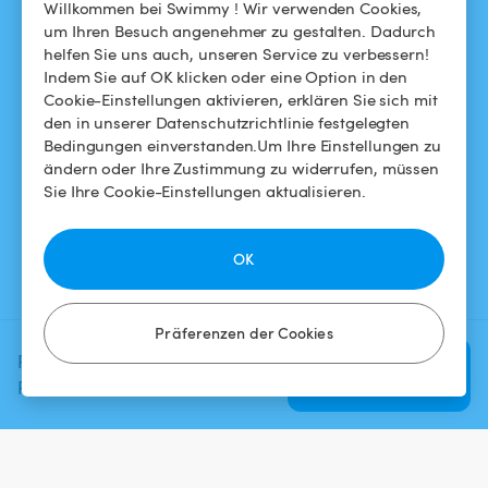
Das Swimmy-Abenteuer
Meinen Pool vermieten
Willkommen bei Swimmy ! Wir verwenden Cookies,
um Ihren Besuch angenehmer zu gestalten. Dadurch
So funktioniert's
helfen Sie uns auch, unseren Service zu verbessern!
Indem Sie auf OK klicken oder eine Option in den
Cookie-Einstellungen aktivieren, erklären Sie sich mit
HILFE
FOLGEN SIE UNS
den in unserer Datenschutzrichtlinie festgelegten
Bedingungen einverstanden.Um Ihre Einstellungen zu
Helpdesk
Facebook
ändern oder Ihre Zustimmung zu widerrufen, müssen
Sie Ihre Cookie-Einstellungen aktualisieren.
Allgemeine
Instagram
Geschäftsbedingungen
OK
Datenschutzbestimmungen
Impressums
Präferenzen der Cookies
Planen Sie Ihr nächstes
Verfügbarkeit
prüfen
Poolerlebnis