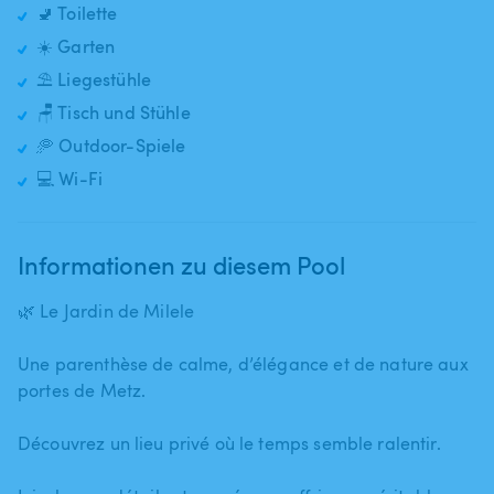
🚽 Toilette
☀️ Garten
⛱️ Liegestühle
🪑 Tisch und Stühle
🥏 Outdoor-Spiele
💻 Wi-Fi
Informationen zu diesem Pool
🌿 Le Jardin de Milele
Une parenthèse de calme​,​ d’élégance et de nature aux
portes de Metz.
Découvrez un lieu privé où le temps semble ralentir.