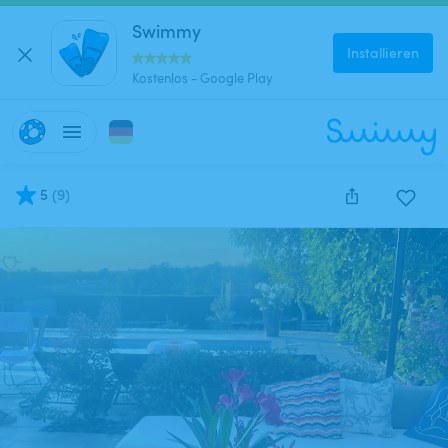
Swimmy
Installieren
Kostenlos - Google Play
5
(
9
)