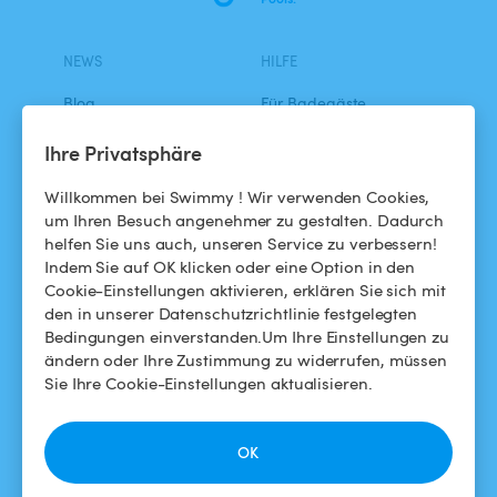
NEWS
HILFE
Blog
Für Badegäste
Swimmy in den Medien
Für Gastgeber
Ihre Privatsphäre
Das Swimmy-Abenteuer
Meinen Pool vermieten
Willkommen bei Swimmy ! Wir verwenden Cookies,
um Ihren Besuch angenehmer zu gestalten. Dadurch
So funktioniert's
helfen Sie uns auch, unseren Service zu verbessern!
Indem Sie auf OK klicken oder eine Option in den
Cookie-Einstellungen aktivieren, erklären Sie sich mit
HILFE
FOLGEN SIE UNS
den in unserer Datenschutzrichtlinie festgelegten
Bedingungen einverstanden.Um Ihre Einstellungen zu
Helpdesk
Facebook
ändern oder Ihre Zustimmung zu widerrufen, müssen
Sie Ihre Cookie-Einstellungen aktualisieren.
Allgemeine
Instagram
Geschäftsbedingungen
OK
Datenschutzbestimmungen