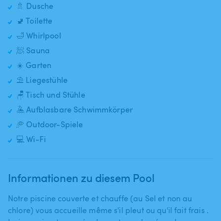
🚿 Dusche
🚽 Toilette
🛁 Whirlpool
🧖 Sauna
☀️ Garten
⛱️ Liegestühle
🪑 Tisch und Stühle
🤽 Aufblasbare Schwimmkörper
🥏 Outdoor-Spiele
💻 Wi-Fi
Informationen zu diesem Pool
Notre piscine couverte et chauffe (au Sel et non au
chlore) vous accueille même s'il pleut ou qu'il fait frais .