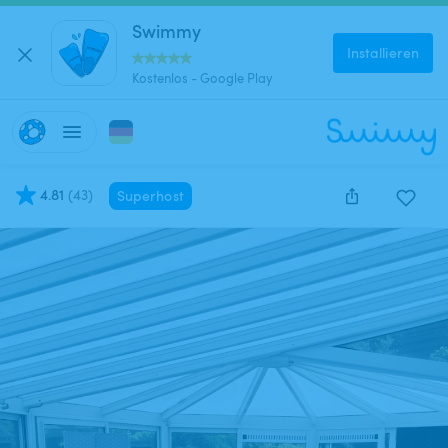
Swimmy
Installieren
Kostenlos - Google Play
4.81
(
43
)
Superhost