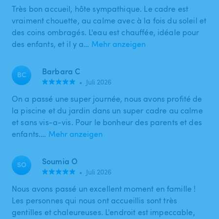
Très bon accueil, hôte sympathique. Le cadre est
vraiment chouette, au calme avec à la fois du soleil et
des coins ombragés. L'eau est chauffée, idéale pour
des enfants, et il y a…
Mehr anzeigen
Barbara C
BC
•
Juli 2026
On a passé une super journée, nous avons profité de
la piscine et du jardin dans un super cadre au calme
et sans vis-a-vis. Pour le bonheur des parents et des
enfants.…
Mehr anzeigen
Soumia O
SO
•
Juli 2026
Nous avons passé un excellent moment en famille !
Les personnes qui nous ont accueillis sont très
gentilles et chaleureuses. L'endroit est impeccable,