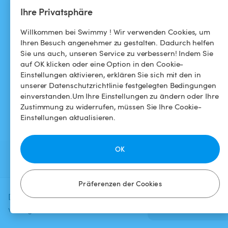
Helpdesk
Facebook
Ihre Privatsphäre
Allgemeine
Instagram
Willkommen bei Swimmy ! Wir verwenden Cookies, um
Geschäftsbedingungen
Ihren Besuch angenehmer zu gestalten. Dadurch helfen
Sie uns auch, unseren Service zu verbessern! Indem Sie
Datenschutzbestimmungen
auf OK klicken oder eine Option in den Cookie-
Einstellungen aktivieren, erklären Sie sich mit den in
Impressums
unserer Datenschutzrichtlinie festgelegten Bedingungen
einverstanden.Um Ihre Einstellungen zu ändern oder Ihre
Zustimmung zu widerrufen, müssen Sie Ihre Cookie-
Einstellungen aktualisieren.
OK
Präferenzen der Cookies
Diese Anzeige ist derzeit nicht
Verfügbarkeit
prüfen
verfügbar.