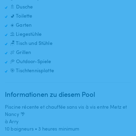
🚿 Dusche
🚽 Toilette
☀️ Garten
⛱️ Liegestühle
🪑 Tisch und Stühle
🍖 Grillen
🥏 Outdoor-Spiele
🎯 Tischtennisplatte
Informationen zu diesem Pool
Piscine récente et chauffée sans vis à vis entre Metz et
Nancy 🌴
à Arry
10 baigneurs • 3 heures minimum