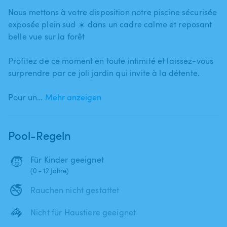
Nous mettons à votre disposition notre piscine sécurisée
exposée plein sud ☀️ dans un cadre calme et reposant
belle vue sur la forêt
Profitez de ce moment en toute intimité et laissez-vous
surprendre par ce joli jardin qui invite à la détente.
Pour un…
Mehr anzeigen
Pool-Regeln
🧒
Für Kinder geeignet
(0 - 12 Jahre)
🚭
Rauchen nicht gestattet
🦓
Nicht für Haustiere geeignet