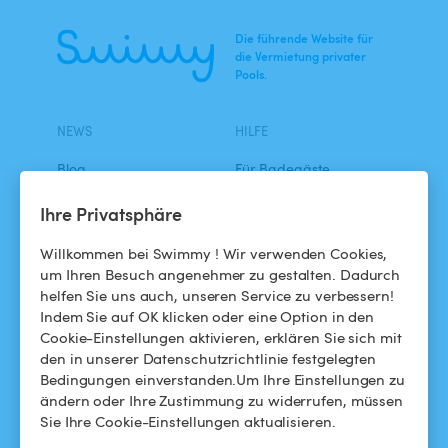
Die führende Website für
die Vermietung privater
Pools.
NEWS
HILFE
Blog
Für Badegäste
Swimmy in den Medien
Für Gastgeber
Ihre Privatsphäre
Das Swimmy-Abenteuer
Meinen Pool vermieten
Willkommen bei Swimmy ! Wir verwenden Cookies,
um Ihren Besuch angenehmer zu gestalten. Dadurch
So funktioniert's
helfen Sie uns auch, unseren Service zu verbessern!
Indem Sie auf OK klicken oder eine Option in den
Cookie-Einstellungen aktivieren, erklären Sie sich mit
HILFE
FOLGEN SIE UNS
den in unserer Datenschutzrichtlinie festgelegten
Bedingungen einverstanden.Um Ihre Einstellungen zu
Helpdesk
Facebook
ändern oder Ihre Zustimmung zu widerrufen, müssen
Sie Ihre Cookie-Einstellungen aktualisieren.
Allgemeine
Instagram
Geschäftsbedingungen