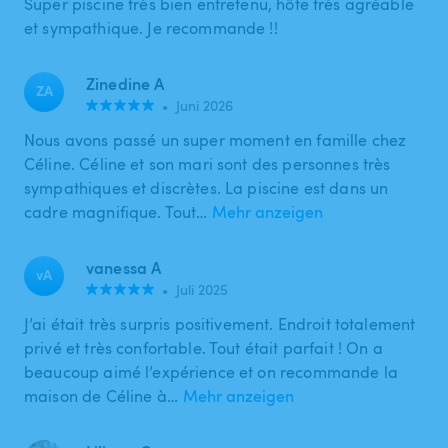
Super piscine très bien entretenu, hôte très agréable
et sympathique. Je recommande !!
Zinedine A
ZA
•
Juni 2026
Nous avons passé un super moment en famille chez
Céline. Céline et son mari sont des personnes très
sympathiques et discrètes. La piscine est dans un
cadre magnifique. Tout…
Mehr anzeigen
vanessa A
vA
•
Juli 2025
J’ai était très surpris positivement. Endroit totalement
privé et très confortable. Tout était parfait ! On a
beaucoup aimé l’expérience et on recommande la
maison de Céline à…
Mehr anzeigen