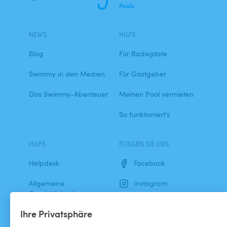
Pools.
NEWS
HILFE
Blog
Für Badegäste
Swimmy in den Medien
Für Gastgeber
Das Swimmy-Abenteuer
Meinen Pool vermieten
So funktioniert's
HILFE
FOLGEN SIE UNS
Helpdesk
Facebook
Allgemeine
Instagram
Geschäftsbedingungen
Ihre Privatsphäre
Datenschutzbestimmungen