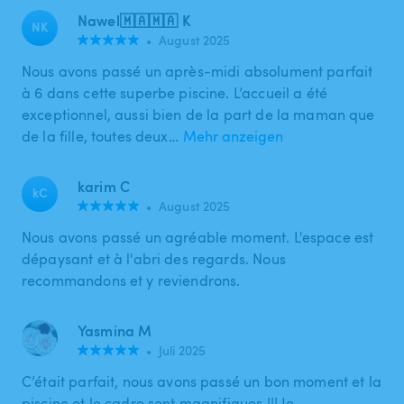
Nawel🇲🇦🇲🇦 K
NK
•
August 2025
Nous avons passé un après-midi absolument parfait
à 6 dans cette superbe piscine. L’accueil a été
exceptionnel, aussi bien de la part de la maman que
de la fille, toutes deux…
Mehr anzeigen
karim C
kC
•
August 2025
Nous avons passé un agréable moment. L'espace est
dépaysant et à l'abri des regards. Nous
recommandons et y reviendrons.
Yasmina M
•
Juli 2025
C’était parfait, nous avons passé un bon moment et la
piscine et le cadre sont magnifiques !!! Je