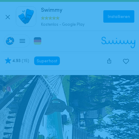
Swimmy
Installieren
Kostenlos - Google Play
4.93
(
15
)
Superhost
Diese Anzeige wurde leider deaktiviert und kann nich
reserviert werden.