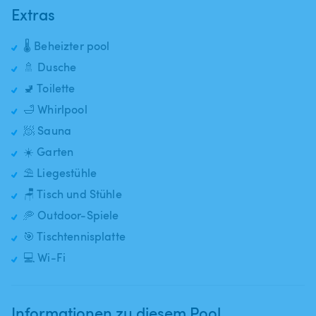
Extras
🌡️ Beheizter pool
🚿 Dusche
🚽 Toilette
🛁 Whirlpool
🧖 Sauna
☀️ Garten
⛱️ Liegestühle
🪑 Tisch und Stühle
🥏 Outdoor-Spiele
🎯 Tischtennisplatte
💻 Wi-Fi
Informationen zu diesem Pool