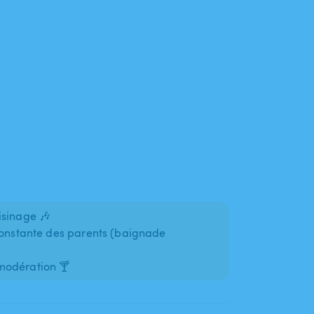
isinage 🎶
 constante des parents (baignade
modération 🍸