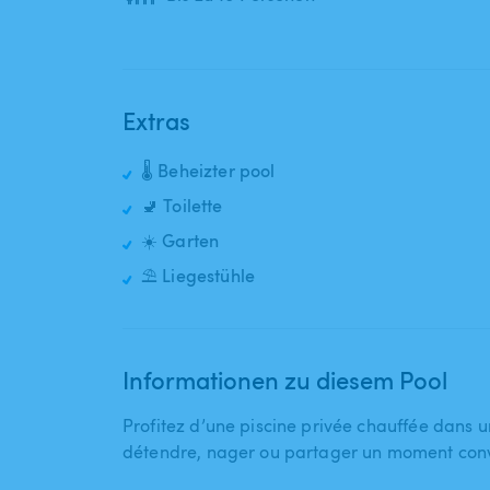
Extras
🌡️ Beheizter pool
🚽 Toilette
☀️ Garten
⛱️ Liegestühle
Informationen zu diesem Pool
Profitez d’une piscine privée chauffée dans 
détendre​,​ nager ou partager un moment convi