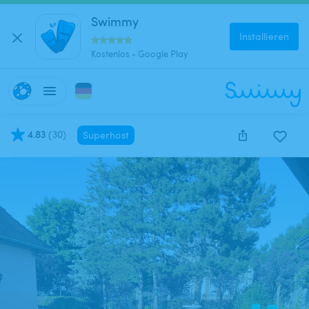
Swimmy
Installieren
Kostenlos - Google Play
4.83
(
30
)
Superhost