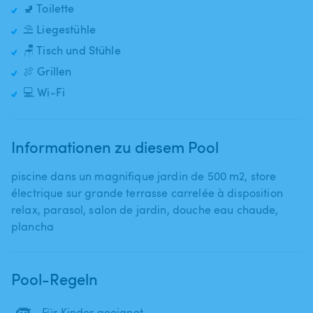
🚽 Toilette
⛱️ Liegestühle
🪑 Tisch und Stühle
🍖 Grillen
💻 Wi-Fi
Informationen zu diesem Pool
piscine dans un magnifique jardin de 500 m2​,​ store
électrique sur grande terrasse carrelée à disposition
relax​,​ parasol​,​ salon de jardin​,​ douche eau chaude​,​
plancha
Pool-Regeln
Für Kinder geeignet